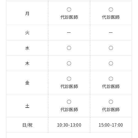
◯
◯
月
代診医師
代診医師
火
ー
ー
水
◯
◯
木
◯
◯
◯
◯
金
代診医師
代診医師
◯
◯
土
代診医師
代診医師
日/祝
10:30-13:00
15:00-17:00